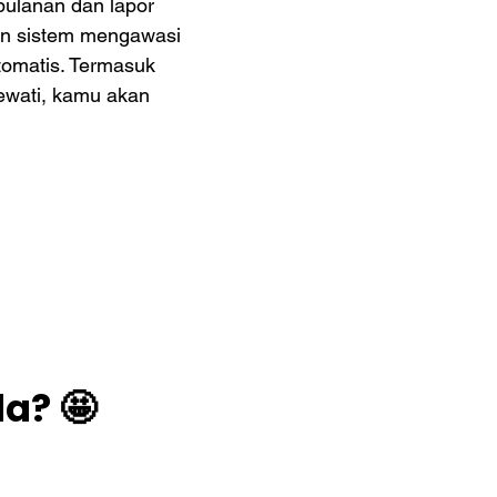
bulanan dan lapor
kan sistem mengawasi
tomatis. Termasuk
lewati, kamu akan
a? 🤩