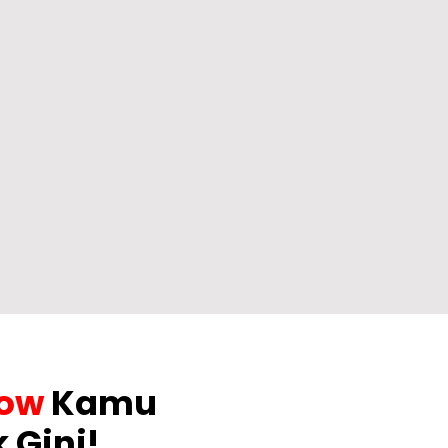
low
Kamu
 Gini!