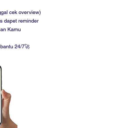
gal cek overview)
is dapet reminder
anan Kamu
 bantu 24/7🚀