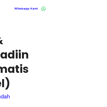
Whatsapp Kami
Log In
&
adiin
matis
l)
udah