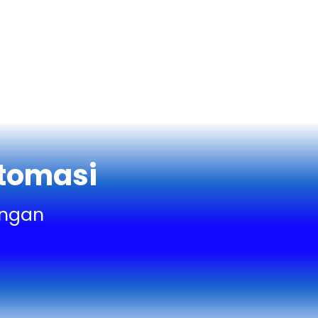
tomasi
engan