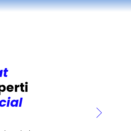
at
perti
cial