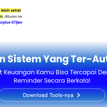
 lebih sehat
an
, dibulan ke
rplus 67jtan
n Sistem Yang Ter-Au
t Keuangan Kamu Bisa Tercapai D
Reminder Secara Berkala!
Download Tools-nya