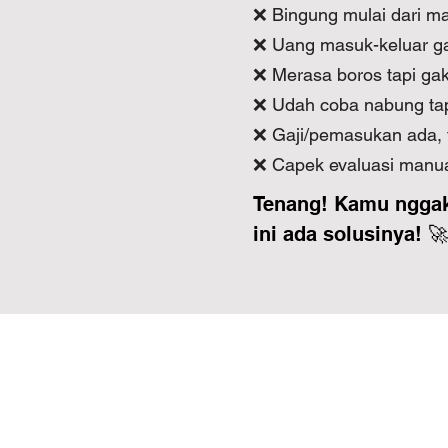
❌ Bingung mulai dari ma
❌ Uang masuk-keluar gak 
❌ Merasa boros tapi ga
❌ Udah coba nabung tapi
❌ Gaji/pemasukan ada, t
❌ Capek evaluasi manual
Tenang! Kamu nggak
ini ada solusinya! 🚀