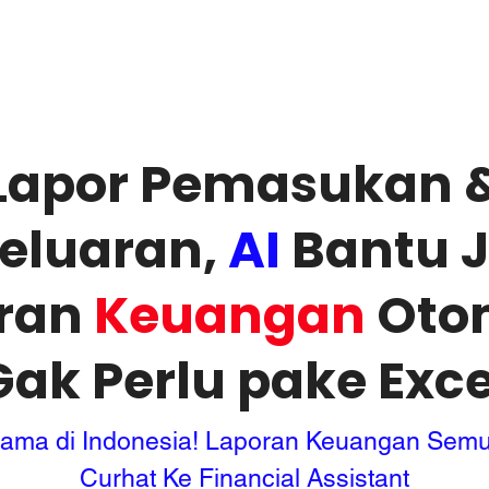
Tools
Strategy & Framework
Services
Lapor Pemasukan 
eluaran,
AI
Bantu J
ran
Keuangan
Oto
Gak Perlu pake Exce
tama di Indonesia! Laporan Keuangan Sem
Curhat Ke Financial Assistant