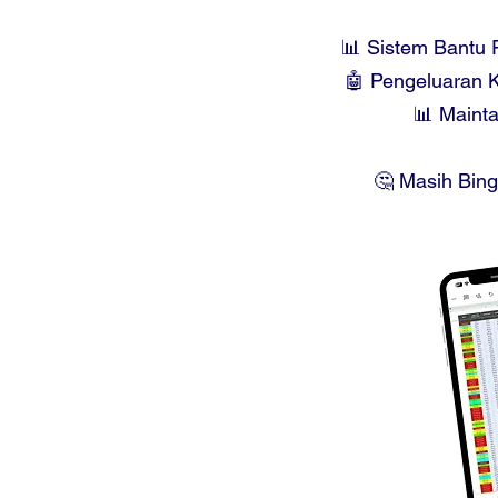
📊 Sistem Bantu R
🤖 Pengeluaran K
📊 Maint
🤔 Masih Bing