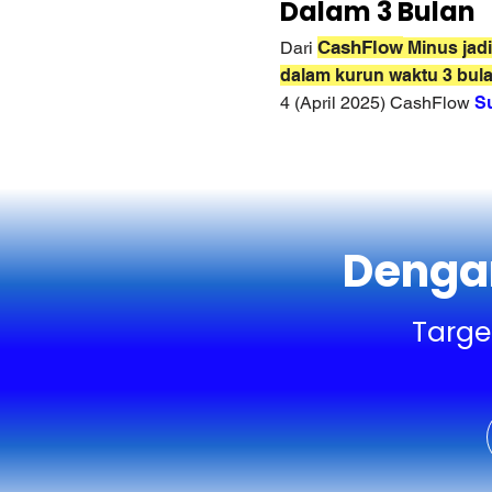
Dalam 3 Bulan
CashFlow
Dari
Minus jadi
dalam kurun waktu 3 bul
4 (April 2025) CashFlow
Su
Denga
Targe