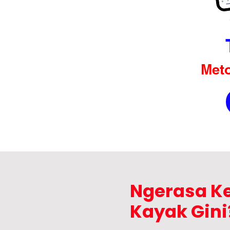
Meto
Ngerasa K
Kayak Gini